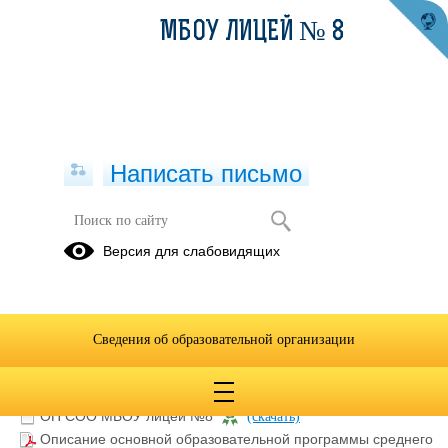
МБОУ ЛИЦЕЙ № 8
Написать письмо
Версия для слабовидящих
Образовательная программа
среднего общего образования
Описание образовательной программы
Сведения об образовательной организации
ОП СОО МБОУ лицей №8
(скачать)
Описание основной образовательной программы среднего